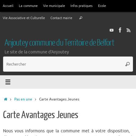
Passer
Accueil
La commune
Vie municipale
Infos pratiques
Ecole
au
Recherche
contenu
Vie Associative et Culturelle
Contact mairie
Rechercher
pour
:
Anjoutey commune du Territoire de Belfort
Le site de la commune d'Anjoutey
R
Reche
p
:
Accueil
Pas en une
Carte Avantages Jeunes
Carte Avantages Jeunes
Nous vous informons que la commune met à votre disposition,