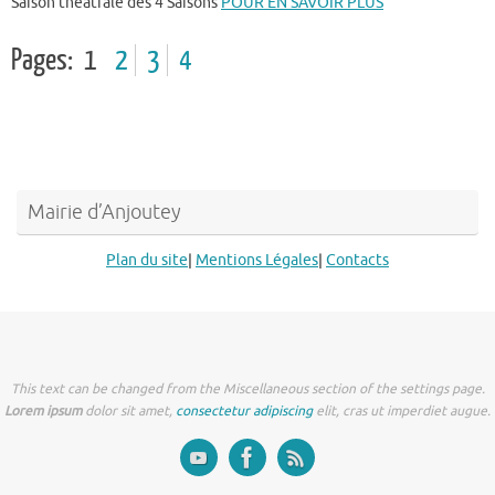
Saison théâtrale des 4 Saisons
POUR EN SAVOIR PLUS
Pages:
1
2
3
4
Mairie d’Anjoutey
Plan du site
|
Mentions Légales
|
Contacts
This text can be changed from the Miscellaneous section of the settings page.
Lorem ipsum
dolor sit amet,
consectetur adipiscing
elit, cras ut imperdiet augue.