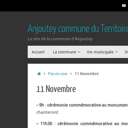
Passer
au
contenu
Anjoutey commune du Territoire
Le site de la commune d'Anjoutey
Passer
Accueil
La commune
Vie municipale
I
au
contenu
Accueil
Pas en une
11 Novembre
11 Novembre
– 9h : cérémonie commémorative au monument a
chanteront.
– 11h30 : cérémonie commémorative au mon